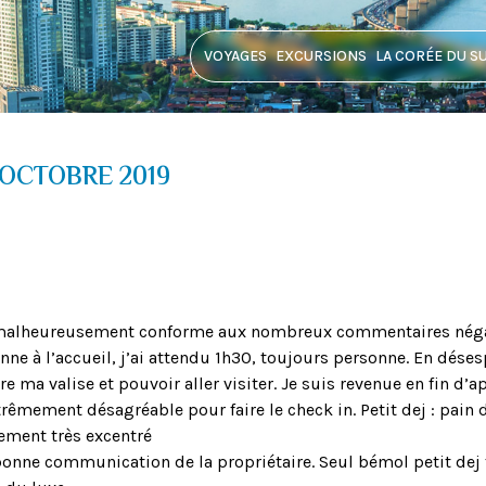
VOYAGES
EXCURSIONS
LA CORÉE DU S
OCTOBRE 2019
it malheureusement conforme aux nombreux commentaires néga
nne à l’accueil, j’ai attendu 1h30, toujours personne. En déses
tre ma valise et pouvoir aller visiter. Je suis revenue en fin d’
trêmement désagréable pour faire le check in. Petit dej : pain 
lement très excentré
s bonne communication de la propriétaire. Seul bémol petit dej 