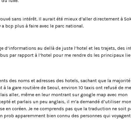
s du luxe.
rouvé sans intérêt. Il aurait été mieux d’aller directement à S
a bcp plus à faire avec le parc national.
e d’informations au dellà de juste l’hotel et les trajets, des in
 bus par rapport à l’hotel pour me rendre ds les principaux li
nts des noms et adresses des hotels, sachant que la majorité
t à la gare routière de Seoul, environ 10 taxis ont refusé de m
ulais aller, même en leur montrant sur google map avec mon
cepté et parlais un peu anglais, il m’a demandé d’utiliser mo
esse en coréen. Je ne comprends pas que la traduction ne soit p
t un prob apparemment bien connu des personnes qui voyagent