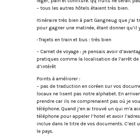
léger, pain et confiture. qq fruits ne serait pa
– tous les autres hôtels étaient très bien.
Itinéraire très bien à part Gangneug que j’ai t
pour gagner une matinée, étant donner qu’il y 
-Trajets en train et bus : très bien
– Carnet de voyage : je pensais avoir d’avantag
pratiques comme la localisation de l’arrêt de
d’intérêt
Points à améliorer :
– pas de traduction en coréen sur vos docume
locaux ne lisent pas notre alphabet. En arrivan
prendre car ils ne comprenaient pas où je vo
téléphone. Quand j’en ai trouvé un qui m’a ac
téléphone pour appeler l’hotel et avoir l’adr
inclue dans le titre de vos documents. C’es
le pays.