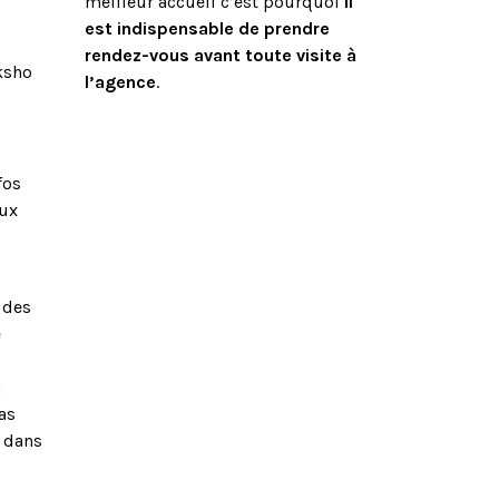
meilleur accueil c’est pourquoi
il
est indispensable de prendre
rendez-vous avant toute visite à
oksho
l’agence
.
fos
eux
 des
e
n
as
 dans