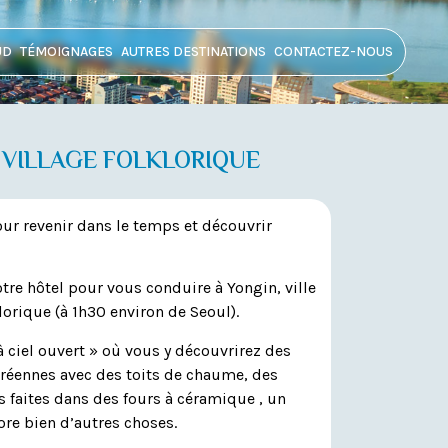
UD
TÉMOIGNAGES
AUTRES DESTINATIONS
CONTACTEZ-NOUS
 VILLAGE FOLKLORIQUE
ur revenir dans le temps et découvrir
tre hôtel pour vous conduire à Yongin, ville
klorique (à 1h30 environ de Seoul).
à ciel ouvert » où vous y découvrirez des
oréennes avec des toits de chaume, des
s faites dans des fours à céramique , un
ore bien d’autres choses.