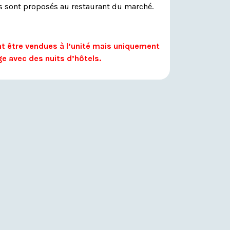
 sont proposés au restaurant du marché.
t être vendues à l’unité mais uniquement
e avec des nuits d’hôtels.