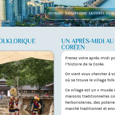
VOYAGES
EXCURSIONS
LA CORÉE DU S
FOLKLORIQUE
UN APRÈS-MIDI AU
CORÉEN
Prenez votre après-midi po
l’histoire de la Corée.
On vient vous chercher à vo
où se trouve le village fol
Ce village est un « musée 
maisons traditionnelles c
herboristeries, des poterie
marché traditionnel et enc