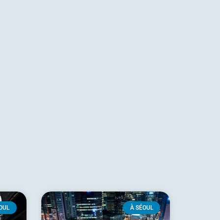
OUL
À SÉOUL