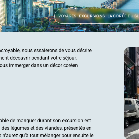
VOYAGES
EXCURSIONS
LA CORÉE DU S
croyable, nous essaierons de vous décrire
ment découvrir pendant votre séjour,
vous immerger dans un décor coréen
nsable de manquer durant son excursion est
z des légumes et des viandes, présentés en
us n’aurez qu’à tout mélanger pour ensuite le